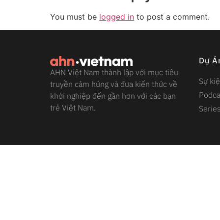
You must be
logged in
to post a comment.
Dự Á
AHN Việt Nam thành lập với mục tiêu
Sự ki
truyền cảm hứng và đưa kiến thức về
Podca
khởi nghiệp đến gần hơn với các bạn
trẻ Việt Nam.
Serie