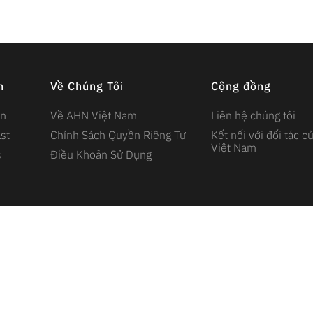
n
Về Chúng Tôi
Cộng đồng
ện
Về AHN Việt Nam
Liên hệ chúng tôi
st
Chính Sách Quyền Riêng Tư
Kết nối với đối tác 
Việt Nam
s
Điều Khoản Sử Dụng